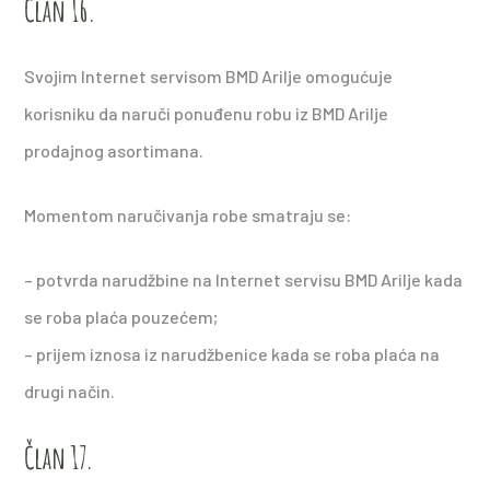
Član 16.
Svojim Internet servisom BMD Arilje omogućuje
korisniku da naruči ponuđenu robu iz BMD Arilje
prodajnog asortimana.
Momentom naručivanja robe smatraju se:
– potvrda narudžbine na Internet servisu BMD Arilje kada
se roba plaća pouzećem;
– prijem iznosa iz narudžbenice kada se roba plaća na
drugi način.
Član 17.