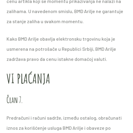
cenu artikla koji se momentu prikazivanja ne nalazi na
zalihama. U navedenom smislu, BMD Arilje ne garantuje
za stanje zaliha u svakom momentu.
Kako BMD Arilje obavlja elektronsku trgovinu koja je
usmerena na potrošače u Republici Srbiji, BMD Arilje
zadržava pravo da cenu istakne domaćoj valuti.
VI PLAĆANJA
Član 7.
Predračuni i računi sadrže, između ostalog, obračunati
iznos za korišćenje usluga BMD Arilje i obaveze po