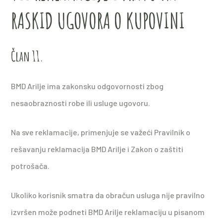
RASKID UGOVORA O KUPOVINI
Član 11.
BMD Arilje ima zakonsku odgovornosti zbog
nesaobraznosti robe ili usluge ugovoru.
Na sve reklamacije, primenjuje se važeći Pravilnik o
rešavanju reklamacija BMD Arilje i Zakon o zaštiti
potrošača.
Ukoliko korisnik smatra da obračun usluga nije pravilno
izvršen može podneti BMD Arilje reklamaciju u pisanom