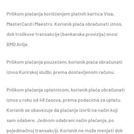
Prilikom plaćanja korišćenjem platnih kartica Visa,
MasterCard i Maestro. Korisnik plaća obračunati iznos,
dok troškove transakcije (bankarska provizija) snosi
BMD Arilje.
Prilikom plaćanja pouzećem, korisnik plaća obračunati
iznos Kurirskoj službi, prema dostavljenom računu.
Prilikom plaćanja uplatnicom, korisnik plaća obračunati
iznos u roku od 48 časova, prema podacima za uplatu.
Korisnik se obavezuje da plaćanje izvrši na način koji
sam odabere. Jednom odabrani način plaćanja, po
pojedinačnoj transakciji, Korisnik ne može menjati dok