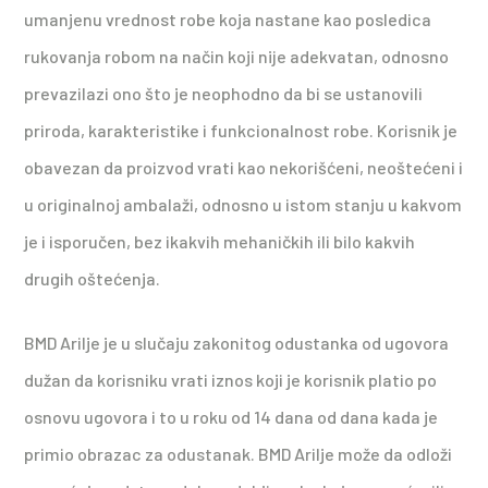
umanjenu vrednost robe koja nastane kao posledica
rukovanja robom na način koji nije adekvatan, odnosno
prevazilazi ono što je neophodno da bi se ustanovili
priroda, karakteristike i funkcionalnost robe. Korisnik je
obavezan da proizvod vrati kao nekorišćeni, neoštećeni i
u originalnoj ambalaži, odnosno u istom stanju u kakvom
je i isporučen, bez ikakvih mehaničkih ili bilo kakvih
drugih oštećenja.
BMD Arilje je u slučaju zakonitog odustanka od ugovora
dužan da korisniku vrati iznos koji je korisnik platio po
osnovu ugovora i to u roku od 14 dana od dana kada je
primio obrazac za odustanak. BMD Arilje može da odloži