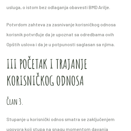
usluga, o istom bez odlaganja obavesti BMD Arilje.
Potvrdom zahteva za zasnivanje korisničkog odnosa
korisnik potvrđuje da je upoznat sa odredbama ovih
Opštih uslova i da je u potpunosti saglasan sa njima.
III POČETAK I TRAJANJE
KORISNIČKOG ODNOSA
Član 3.
Stupanje u korisnički odnos smatra se zaključenjem
ugovora koji stupa na snagu momentom davanja