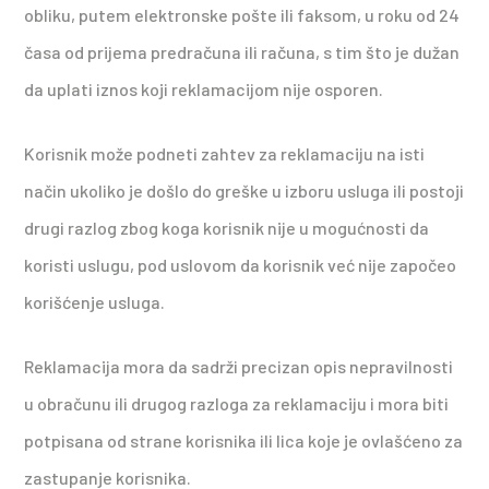
obliku, putem elektronske pošte ili faksom, u roku od 24
časa od prijema predračuna ili računa, s tim što je dužan
da uplati iznos koji reklamacijom nije osporen.
Korisnik može podneti zahtev za reklamaciju na isti
način ukoliko je došlo do greške u izboru usluga ili postoji
drugi razlog zbog koga korisnik nije u mogućnosti da
koristi uslugu, pod uslovom da korisnik već nije započeo
korišćenje usluga.
Reklamacija mora da sadrži precizan opis nepravilnosti
u obračunu ili drugog razloga za reklamaciju i mora biti
potpisana od strane korisnika ili lica koje je ovlašćeno za
zastupanje korisnika.