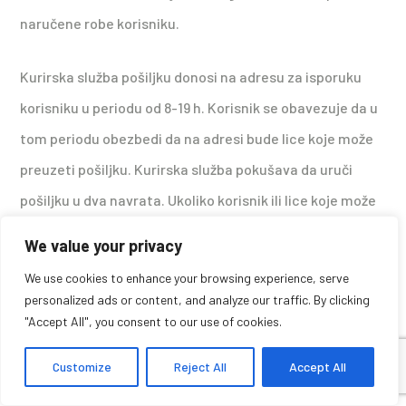
naručene robe korisniku.
Kurirska služba pošiljku donosi na adresu za isporuku
korisniku u periodu od 8-19 h. Korisnik se obavezuje da u
tom periodu obezbedi da na adresi bude lice koje može
preuzeti pošiljku. Kurirska služba pokušava da uruči
pošiljku u dva navrata. Ukoliko korisnik ili lice koje može
preuzeti pošiljku ne bude na adresi dostave, Kurirska
We value your privacy
služba će kontaktirati korisnika na telefon korisnika i
We use cookies to enhance your browsing experience, serve
dogovori novi termin isporuke. Ukoliko korisnik ni tada
personalized ads or content, and analyze our traffic. By clicking
Sertifikati
"Accept All", you consent to our use of cookies.
ne bude pronađen na adresi dostave, pošiljka će se
vratiti Kurirskoj službi. Po povratku pošiljke, korisnik će
Customize
Reject All
Accept All
biti kontaktiran kako bi se ustanovio razlog neuručenja i