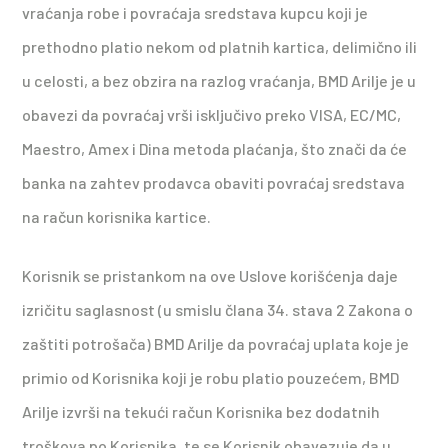
vraćanja robe i povraćaja sredstava kupcu koji je
prethodno platio nekom od platnih kartica, delimično ili
u celosti, a bez obzira na razlog vraćanja, BMD Arilje je u
obavezi da povraćaj vrši isključivo preko VISA, EC/MC,
Maestro, Amex i Dina metoda plaćanja, što znači da će
banka na zahtev prodavca obaviti povraćaj sredstava
na račun korisnika kartice.
Korisnik se pristankom na ove Uslove korišćenja daje
izričitu saglasnost (u smislu člana 34. stava 2 Zakona o
zaštiti potrošača) BMD Arilje da povraćaj uplata koje je
primio od Korisnika koji je robu platio pouzećem, BMD
Arilje izvrši na tekući račun Korisnika bez dodatnih
troškova po Korisnika, te se Korisnik obavezuje da u