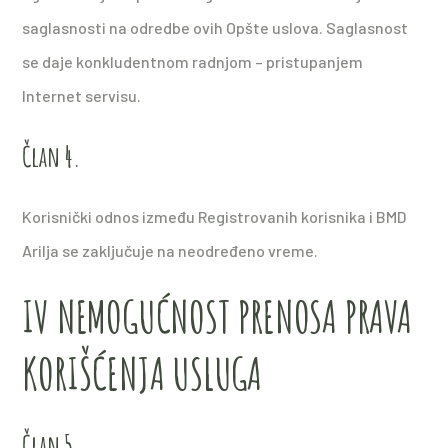
saglasnosti na odredbe ovih Opšte uslova. Saglasnost
se daje konkludentnom radnjom – pristupanjem
Internet servisu.
Član 4.
Korisnički odnos između Registrovanih korisnika i BMD
Arilja se zaključuje na neodređeno vreme.
IV NEMOGUĆNOST PRENOSA PRAVA
KORIŠĆENJA USLUGA
Član 5.