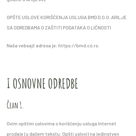
OPŠTE USLOVE KORIŠĆENJA USLUGA BMD D.O.O. ARILJE
SA ODREDBAMA O ZAŠTITI PODATAKA O LIČNOSTI
Naša vebsajt adresa je: https://bmd.co.rs.
I OSNOVNE ODREDBE
Član 1.
Ovim opštim uslovima o korišćenju usluga Internet
prodaje (u daljem tekstu: Opšti uslovi) na jedinstven