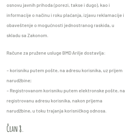
osnovu javnih prihoda (porezi, takse i dugo), kao i
informacije o načinu i roku plaćanja, izjavu reklamacije i
obaveštenje o mogućnosti jednostranog raskida, u
skladu sa Zakonom.
Račune za pružene usluge BMD Arilje dostavlja:
– korisniku putem pošte, na adresu korisnika, uz prijem
narudžbine;
– Registrovanom korisniku putem elektronske pošte, na
registrovanu adresu korisnika, nakon prijema
narudžbine, u toku trajanja korisničkog odnosa.
Član 8.