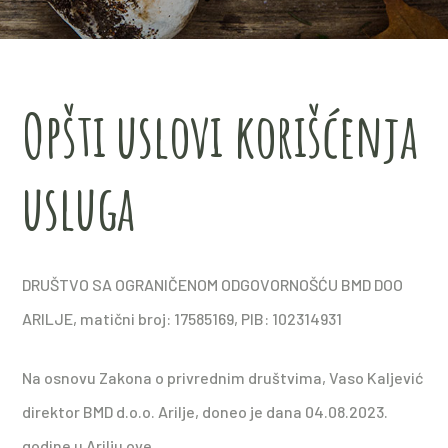
Opšti uslovi korišćenja
usluga
DRUŠTVO SA OGRANIČENOM ODGOVORNOŠĆU BMD DOO
ARILJE, matični broj: 17585169, PIB: 102314931
Na osnovu Zakona o privrednim društvima, Vaso Kaljević
direktor BMD d.o.o. Arilje, doneo je dana 04.08.2023.
godine u Arilju ove