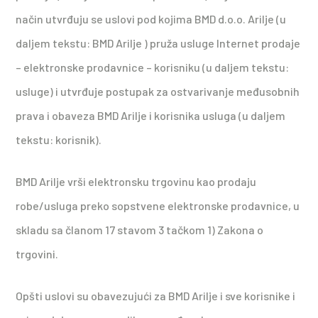
način utvrđuju se uslovi pod kojima BMD d.o.o. Arilje (u
daljem tekstu: BMD Arilje ) pruža usluge Internet prodaje
– elektronske prodavnice – korisniku (u daljem tekstu:
usluge) i utvrđuje postupak za ostvarivanje međusobnih
prava i obaveza BMD Arilje i korisnika usluga (u daljem
tekstu: korisnik).
BMD Arilje vrši elektronsku trgovinu kao prodaju
robe/usluga preko sopstvene elektronske prodavnice, u
skladu sa članom 17 stavom 3 tačkom 1) Zakona o
trgovini.
Opšti uslovi su obavezujući za BMD Arilje i sve korisnike i