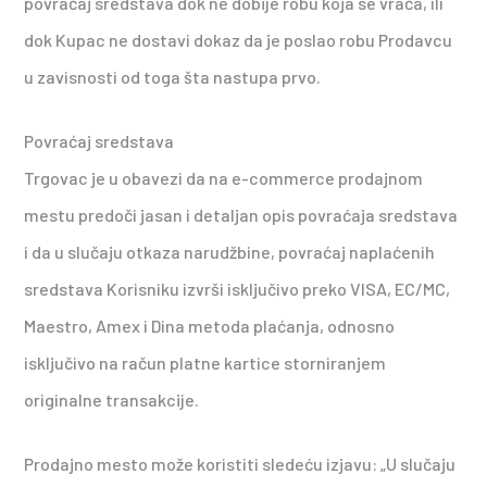
povraćaj sredstava dok ne dobije robu koja se vraća, ili
dok Kupac ne dostavi dokaz da je poslao robu Prodavcu
u zavisnosti od toga šta nastupa prvo.
Povraćaj sredstava
Trgovac je u obavezi da na e-commerce prodajnom
mestu predoči jasan i detaljan opis povraćaja sredstava
i da u slučaju otkaza narudžbine, povraćaj naplaćenih
sredstava Korisniku izvrši isključivo preko VISA, EC/MC,
Maestro, Amex i Dina metoda plaćanja, odnosno
isključivo na račun platne kartice storniranjem
originalne transakcije.
Prodajno mesto može koristiti sledeću izjavu: „U slučaju