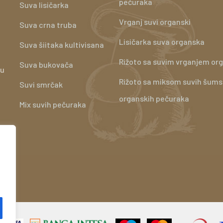
pečuraka
Suva lisičarka
Vrganj suvi organski
Suva crna truba
Lisičarka suva organska
Suva šiitaka kultivisana
Rižoto sa suvim vrganjem or
Suva bukovača
su
Rižoto sa miksom suvih šums
Suvi smrčak
organskih pečuraka
Mix suvih pečuraka