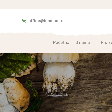
office@bmd.co.rs
Početna
O nama
Proiz