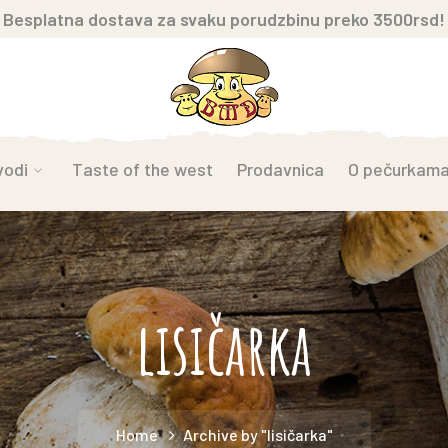
Besplatna dostava za svaku porudzbinu preko 3500rsd!
vodi
Taste of the west
Prodavnica
O pečurkam
lisičarka
Home
Archive by "lisičarka"