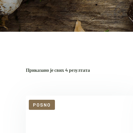
Сортирано
Приказано је свих 4 резултата
по
популарности
POSNO