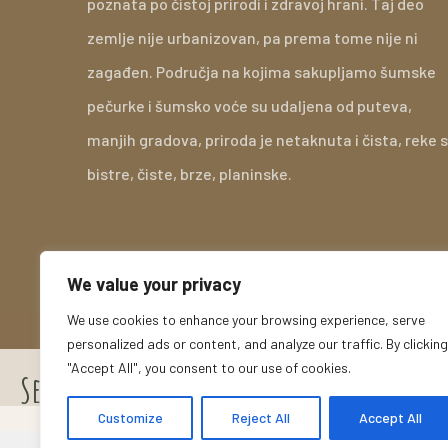
poznata po čistoj prirodi i zdravoj hrani. Taj deo
zemlje nije urbanizovan, pa prema tome nije ni
zagađen. Područja na kojima sakupljamo šumske
pečurke i šumsko voće su udaljena od puteva,
manjih gradova, priroda je netaknuta i čista, reke 
bistre, čiste, brze, planinske.
We value your privacy
We use cookies to enhance your browsing experience, serve
personalized ads or content, and analyze our traffic. By clicking
Sva prava zadržana - BMD Arilje - 2021
"Accept All", you consent to our use of cookies.
Sertifikati
Customize
Reject All
Accept All