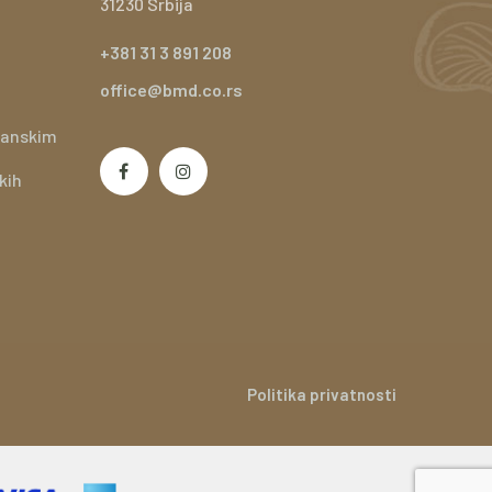
31230 Srbija
+381 31 3 891 208
office@bmd.co.rs
ganskim
kih
Politika privatnosti